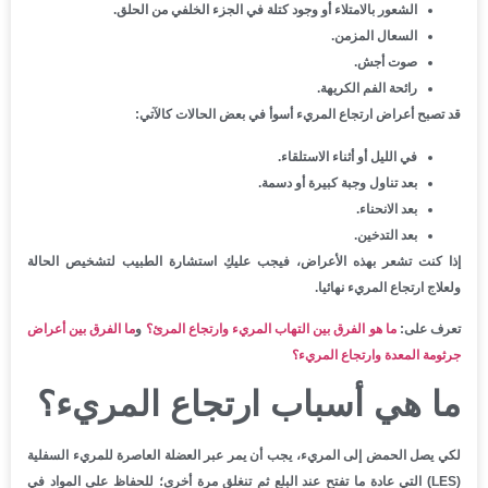
الشعور بالامتلاء أو وجود كتلة في الجزء الخلفي من الحلق.
السعال المزمن.
صوت أجش.
رائحة الفم الكريهة.
قد تصبح أعراض ارتجاع المريء أسوأ في بعض الحالات كالآتي:
في الليل أو أثناء الاستلقاء.
بعد تناول وجبة كبيرة أو دسمة.
بعد الانحناء.
بعد التدخين.
إذا كنت تشعر بهذه الأعراض، فيجب عليكِ استشارة الطبيب لتشخيص الحالة
ولعلاج ارتجاع المريء نهائيا.
تعرف على:
ما هو الفرق بين التهاب المريء وارتجاع المرئ؟
و
ما الفرق بين أعراض
جرثومة المعدة وارتجاع المريء؟
ما هي أسباب ارتجاع المريء؟
لكي يصل الحمض إلى المريء، يجب أن يمر عبر العضلة العاصرة للمريء السفلية
(LES) التي عادة ما تفتح عند البلع ثم تنغلق مرة أخرى؛ للحفاظ على المواد في