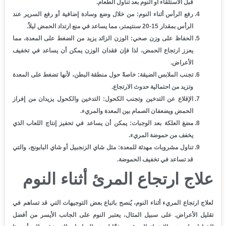
قبل الاستلقاء أو النوم بعد تناول الطعام.
رفع الرأس أثناء النوم
: من خلال وضع وسادة إضافية أو رفع السرير عند
الرأس بمقدار 15-20 سنتيمتر، مما يساعد في منع ارتداد الحمض ليلاً.
الحفاظ على وزن صحي
: الوزن الزائد يزيد من الضغط على المعدة، مما
يعزز ارتجاع الحمض، لذا فإن فقدان الوزن يمكن أن يساعد في تخفيف
الأعراض.
تجنب الملابس الضيقة
: خاصةً حول منطقة البطن، لأنها تضغط على المعدة
وتزيد من احتمالية حدوث الارتجاع.
الإقلاع عن التدخين وتجنب الكحول
: التدخين والكحول يزيدان من إفراز
الحمض ويضعفان الصمام بين المعدة والمريء.
مضغ العلكة بعد الوجبات
: يمكن أن يساعد في تحفيز إنتاج اللعاب الذي
يخفف من حموضة المريء.
تناول مشروبات مهدئة للمعدة
: مثل شاي الزنجبيل أو شاي البابونج، والتي
قد تساعد في تخفيف الحموضة.
علاج ارتجاع المرئ أثناء النوم
لعلاج
ارتجاع المريء أثناء النوم
، يُنصح باتباع بعض التوجيهات التي قد تساهم في
تقليل الأعراض. على سبيل المثال، يعتبر النوم على الجانب الأيسر من أفضل