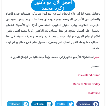
احجز الآن مع دكتور
زكريا محمد
وختامًا، يتضح لنا أن علاج ارتجاع المريء يعد أمرًا ضروريًا؛ لاستعادة جودة الحياة
والتخلص من الأعراض المزعجة ومنع حدوث أي مضاعفات. ومع توافر العديد من
الخيارات العلاجية، يبقى اختيار الطبيب المتخصص أمرًا بالغ الأهمية؛ لضمان
الحصول على أفضل النتائج. في هذا السياق، يُعد الدكتور زكريا محمد أفضل دكتور
لعلاج ارتجاع المريء نهائيا، حيث يتمتع بخبرة واسعة ومعرفة عميقة في هذا
المجال، مما يجعله الخيار الأمثل لمن يسعون للحصول على علاج فعال ودائم لهذه
الحالة.
احجز
استشارتك الآن مع دكتور زكريا محمد، وابدأ حياة خالية من ارتجاع المريء.
المصادر
Cleveland Clinic
Medical News Today
Healthline
Telegram
LinkedIn
Twitter
Facebook