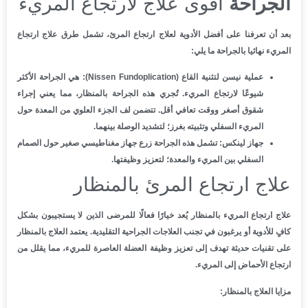
الجراحة
أقوى علاج لارتجاع المريء
بعد أن تعرفنا على أفضل الأدوية لعلاج ارتجاع المرئ، تشمل طرق علاج ارتجاع
المريء نهائيا بالجراحة ما يلي:
عملية نيسن لتثنية القاع (Nissen Fundoplication):
هي الجراحة الأكثر
شيوعًا لارتجاع المريء. تُجري هذه الجراحة بالمنظار، مما يعني إجراء
شقوق أصغر ووقت تعافي أقل. تتضمن لف الجزء العلوي من المعدة حول
المريء السفلي وتثبيته بغرز؛ لتشديد الوصلة بينهما.
جهاز لينكس:
تشمل هذه الجراحة زرع جهاز مغناطيسي صغير حول الصمام
السفلي بين المريء والمعدة؛ لتعزيز وظيفتها.
علاج ارتجاع المرئ بالمنظار
علاج
ارتجاع المريء بالمنظار
يُعد خيارًا فعالًا للمرضى الذين لا يستجيبون بشكل
كافٍ للأدوية أو يرغبون في تجنب العلاجات الجراحية التقليدية. يعتمد العلاج بالمنظار
على
تقنيات حديثة تهدف إلى تعزيز وظيفة العضلة العاصرة للمريء
، مما يقلل من
ارتجاع الأحماض إلى المريء.
مزايا العلاج بالمنظار: