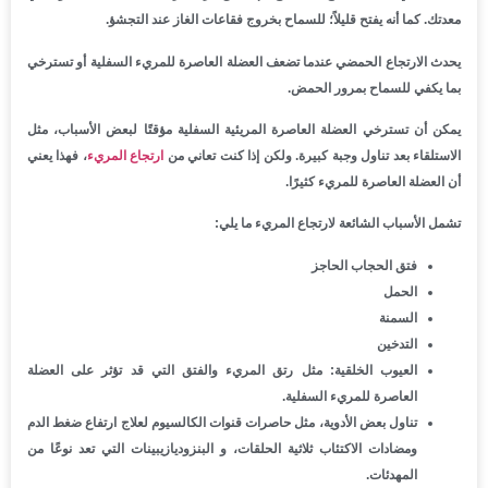
معدتك. كما أنه يفتح قليلاً؛ للسماح بخروج فقاعات الغاز عند التجشؤ.
يحدث الارتجاع الحمضي عندما تضعف العضلة العاصرة للمريء السفلية أو تسترخي
بما يكفي للسماح بمرور الحمض.
يمكن أن تسترخي العضلة العاصرة المريئية السفلية مؤقتًا لبعض الأسباب، مثل
الاستلقاء بعد تناول وجبة كبيرة. ولكن إذا كنت تعاني من
ارتجاع المريء
، فهذا يعني
أن العضلة العاصرة للمريء كثيرًا.
تشمل الأسباب الشائعة لارتجاع المريء ما يلي:
فتق الحجاب الحاجز
الحمل
السمنة
التدخين
العيوب الخلقية:
مثل رتق المريء والفتق التي قد تؤثر على العضلة
العاصرة للمريء السفلية.
تناول بعض الأدوية، مثل حاصرات قنوات الكالسيوم لعلاج ارتفاع ضغط الدم
ومضادات الاكتئاب ثلاثية الحلقات، و البنزوديازيبينات التي تعد نوعًا من
المهدئات.