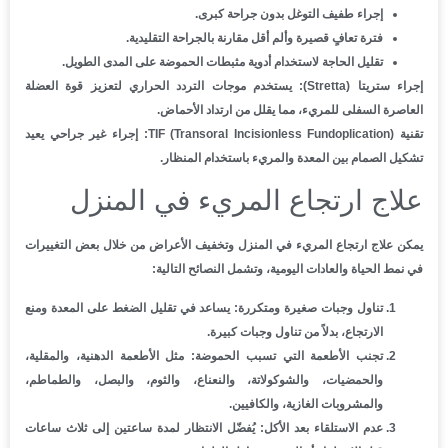
إجراء طفيف التوغل بدون جراحة كبرى.
فترة تعافٍ قصيرة وألم أقل مقارنة بالجراحة التقليدية.
تقليل الحاجة لاستخدام أدوية مثبطات الحموضة على المدى الطويل.
إجراء ستريتا (Stretta):
يستخدم موجات التردد الحراري لتعزيز قوة العضلة
العاصرة السفلى للمريء، مما يقلل من ارتداد الأحماض.
تقنية TIF (Transoral Incisionless Fundoplication):
إجراء غير جراحي يعيد
تشكيل الصمام بين المعدة والمريء باستخدام المنظار.
علاج ارتجاع المريء في المنزل
يمكن علاج ارتجاع المريء في المنزل وتخفيف الأعراض من خلال بعض التغييرات
في نمط الحياة والعادات اليومية، وتشمل النصائح التالية:
تناول وجبات صغيرة ومتكررة
: يساعد في تقليل الضغط على المعدة ومنع
الارتجاع، بدلاً من تناول وجبات كبيرة.
تجنب الأطعمة التي تسبب الحموضة
: مثل الأطعمة الدهنية، والمقلية،
والحمضيات، والشوكولاتة، والنعناع، والثوم، والبصل، والطماطم،
والمشروبات الغازية، والكافيين.
عدم الاستلقاء بعد الأكل
: يُفضّل الانتظار لمدة ساعتين إلى ثلاث ساعات