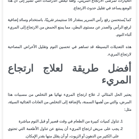
الخيارات لمرضى الارتجاع المريئي، وفقًا لبعض الدراسات التي تشير إلى أن هذا
الوضع يساعد في تقليل حدوث الارتجاع.
كما يُستحسن رفع رأس السرير بمقدار 16 سنتيمتر تقريبًا، باستخدام وسائد إضافية
لرفع الرأس والصدر عن مستوى البطن، مما يمنع الحمض من الارتجاع إلى المريء
أثناء النوم.
هذه التعديلات البسيطة قد تساهم في تحسين النوم وتقليل الأعراض المصاحبة
لارتجاع المريء.
أفضل طريقة لعلاج ارتجاع
المريء
يعتبر الحل المثالي لـ علاج ارتجاع المريء نهائيا هو التخلص من مسببات هذا
المرض، والتي من أهمها السمنة، بالإضافة إلى التخلص من العادات الغذائية السيئة،
مثل:
تناول كميات كبيرة من الطعام في وقت قصير أو قبل النوم مباشرة
يجب على مريض ارتجاع المريء أن يمتنع عن تناول الأطعمة التي تحتوي
على الكثير من الدهون أو الزيوت، أو أن يقلل منها بقدر الإمكان.