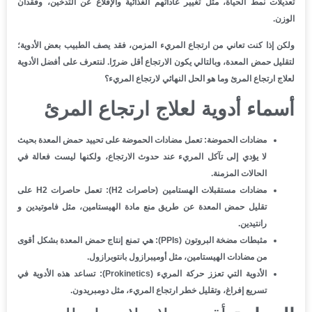
تعديلات نمط الحياة، مثل تغيير عاداتهم الغذائية والإقلاع عن التدخين، وفقدان
الوزن.
ولكن إذا كنت تعاني من ارتجاع المريء المزمن، فقد يصف الطبيب بعض الأدوية؛
لتقليل حمض المعدة، وبالتالي يكون الارتجاع أقل ضررًا. لنتعرف على أفضل الأدوية
لعلاج ارتجاع المرئ وما هو الحل النهائي لارتجاع المريء؟
أسماء أدوية لعلاج ارتجاع المرئ
مضادات الحموضة:
تعمل مضادات الحموضة على تحييد حمض المعدة بحيث
لا يؤدي إلى تآكل المريء عند حدوث الارتجاع، ولكنها ليست فعالة في
الحالات المزمنة.
مضادات مستقبلات الهستامين (حاصرات H2):
تعمل حاصرات H2 على
تقليل حمض المعدة عن طريق منع مادة الهيستامين، مثل فاموتيدين و
رانتيدين.
مثبطات مضخة البروتون (PPIs):
هي تمنع إنتاج حمض المعدة بشكل أقوى
من مضادات الهيستامين، مثل أوميبرازول بانتوبرازول.
الأدوية التي تعزز حركة المريء (Prokinetics):
تساعد هذه الأدوية في
تسريع إفراغ، وتقليل خطر ارتجاع المريء، مثل دومبريدون.