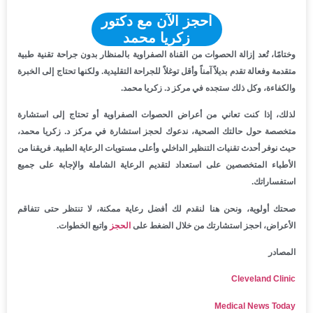
احجز الآن مع دكتور
زكريا محمد
وختامًا، تُعد إزالة الحصوات من القناة الصفراوية بالمنظار بدون جراحة تقنية طبية
متقدمة وفعالة تقدم بديلاً آمناً وأقل توغلاً للجراحة التقليدية. ولكنها تحتاج إلى الخبرة
والكفاءة، وكل ذلك ستجده في مركز د. زكريا محمد.
لذلك، إذا كنت تعاني من أعراض الحصوات الصفراوية أو تحتاج إلى استشارة
متخصصة حول حالتك الصحية، ندعوك لحجز استشارة في مركز د. زكريا محمد،
حيث نوفر أحدث تقنيات التنظير الداخلي وأعلى مستويات الرعاية الطبية. فريقنا من
الأطباء المتخصصين على استعداد لتقديم الرعاية الشاملة والإجابة على جميع
استفساراتك.
صحتك أولوية، ونحن هنا لنقدم لك أفضل رعاية ممكنة، لا تنتظر حتى تتفاقم
الأعراض، احجز استشارتك من خلال الضغط على
الحجز
واتبع الخطوات.
المصادر
Cleveland Clinic
Medical News Today