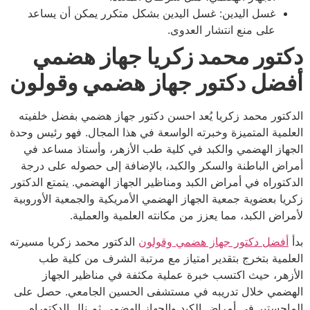
غسل اليدين: غسل اليدين بشكل متكرر يمكن أن يساعد
على منع انتشار العدوى.
دكتور محمد زكريا جهاز هضمي
أفضل دكتور جهاز هضمي وقولون
الدكتور محمد زكريا يُعد احسن دكتور جهاز هضمي بفضل خلفيته
العلمية المتميزة وخبرته الواسعة في هذا المجال. فهو رئيس وحدة
الجهاز الهضمي والكبد في كلية طب الأزهر، وأستاذ مساعد في
أمراض الباطنة والسكر والكبد، بالإضافة إلى حصوله على درجة
الدكتوراه في أمراض الكبد ومناظير الجهاز الهضمي. يتمتع الدكتور
زكريا بعضوية جمعية الجهاز الهضمي الأمريكية والجمعية الأوروبية
لأمراض الكبد، مما يعزز من مكانته العلمية والعملية.
بدأ
أفضل دكتور جهاز هضمي وقولون
الدكتور محمد زكريا مسيرته
العلمية بتخرج بتقدير امتياز مع مرتبة الشرف من كلية طب
الأزهر، حيث اكتسب خبرة عملية مكثفة في مناظير الجهاز
الهضمي خلال تدريبه في مستشفى الحسين الجامعي. حصل على
الماجستير في أمراض الكبد والجهاز الهضمي ثم نال الدكتوراه