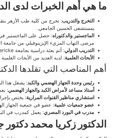
ما هي أهم الخبرات لدى الد
التخرج والتدريب
: تخرج من كلية طب الأزهر بتق
بمستشفى الحسين الجامعي.
الماجستير والدكتوراه
: حصل على الماجستير في أ
مرضى التهاب المريء الإيزينوفيلي من جامعة ال
التدريب الدولي
: أتم بعثة دراسية بجامعة Otto Von Guericke في ألمانيا، حيث تدرب على مناظير الجهاز الهضمي الدقيقة، بما في ذلك مناظير القنوات المرارية المتقدمة.
الأبحاث العلمية
: لديه العديد من الأبحاث العلم
أهم المناصب التي تقلدها الدكت
رئيس وحدة الجهاز الهضمي والكبد
: يشغل هذا ال
أستاذ مساعد لأمراض الكبد والجهاز الهضمي
: يع
استشاري مناظير القنوات المرارية
: يختص بإجرا
عضو جمعيات علمية
: عضو في جمعية الجهاز الهض
مدرب في البورد المصري
: يعمل كمدرب في الب
الدكتور زكريا محمد دكتور