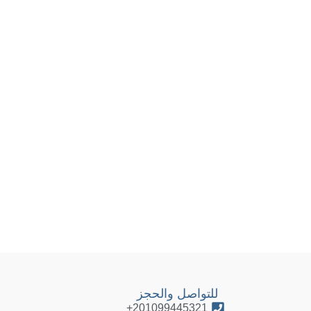
للتواصل والحجز
201099445321+