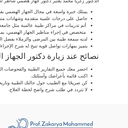
الدكتور زكريا محمد يعتبر دكتور جهاز هضمي شاطر لع
يمتلك خبرة واسعة في مجال الجهاز الهضمي بف
حاصل على درجات علمية متقدمة وشهادات متخ
أتم تدريبات في مراكز طبية عالمية مثل جامعة Otto Von Guericke في ألمانيا، مما يضيف إلى خبرته وتقنيات
متخصص في إجراء مناظير الجهاز الهضمي، بما ف
لديه سمعة طيبة بين المرضى والزملاء بفضل التزا
يتميز بمهارات تواصل قوية تتيح له شرح الإجرا
نصائح عند زيارة دكتور الجهاز 
احضر معك جميع التقارير الطبية والفحوصات التي
اكتب قائمة بأعراضك وأسئلتك.
كن صريحًا مع الطبيب حول حالتك الطبية وتاريخك
لا تتردد في طلب شرح واضح لخطة العلاج.