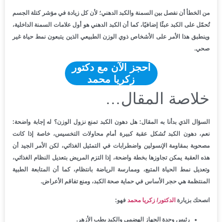
من الخطأ أن نفصل بين السمنة والكبد الدهني؛ لأن كل زيادة في مؤشر كتلة الجسم
تُحمّل على الكبد عبئًا إضافيًا، كما أن الكبد الدهني هو أول علامات السمنة الداخلية،
وينطبق هذا الأمر على الأشخاص ذوي الوزن الطبيعي الذين يتبعون نمط حياة غير
صحي.
احجز الآن مع دكتور
زكريا محمد
خلاصة المقال…
السؤال الذي بدأنا به المقال: هل دهون الكبد تمنع نزول الوزن؟ له إجابة واضحة:
نعم، دهون الكبد تُشكل عقبة كبيرة أمام محاولات التخسيس، خاصة إذا كانت
مصحوبة بمقاومة الإنسولين واضطرابات في التمثيل الغذائي، لكن الأمر الجيد أن
هذه العقبة يمكن تجاوزها بخطة واضحة، إذا التزم المريض بتعديل النظام الغذائي،
وتعديل نمط الحياة المتبع، وممارسة الرياضة بانتظام، كما أن المتابعة الطبية
المنتظمة هي حجر الأساس في حماية صحة الكبد، ومنع تفاقم الأعراض.
انصحك بزيارة
الدكتور/ زكريا محمد
فهو:
رئيس وحدة الجهاز الهضمي والكبد بطب الأزهر.