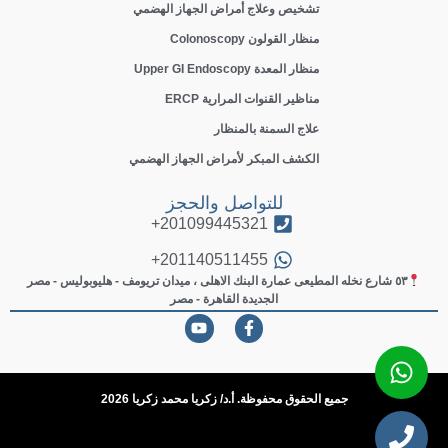
تشخيص وعلاج أمراض الجهاز الهضمي
منظار القولون Colonoscopy
منظار المعدة Upper GI Endoscopy
مناظير القنوات المرارية ERCP
علاج السمنة بالمنظار
الكشف المبكر لأمراض الجهاز الهضمي
للتواصل والحجز
201099445321+
201140511455+
٥٣ شارع نخله المطيعى عمارة البنك الاهلى ، ميدان تريومف - هليوبوليس - مصر
الجديدة القاهرة - مصر
جميع الحقوق محفوظة. أ.د/ زكريا محمد زكريا 2026