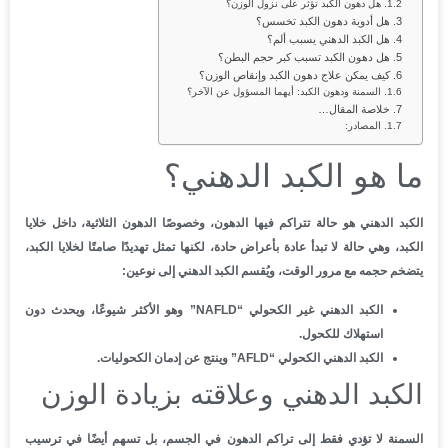
هل دهون الكبد تؤثر على نزول الوزن؟
هل أدوية دهون الكبد تخسس؟
هل الكبد الدهني يسبب ألم؟
هل دهون الكبد تسبب كبر حجم البطن؟
كيف يمكن علاج دهون الكبد وإنقاص الوزن؟
السمنة ودهون الكبد: أيهما المسؤول عن الآخر؟
خلاصة المقال…
المصادر:
ما هو الكبد الدهني؟
الكبد الدهني هو حالة تتراكم فيها الدهون، وخصوصًا الدهون الثلاثية، داخل خلايا
الكبد، وهي حالة لا تبدأ عادة بأعراض حادة، لكنها تمثل تهديدًا صامتًا لخلايا الكبد،
يتضخم حجمه مع مرور الوقت، ويُقسم الكبد الدهني إلى نوعين:
الكبد الدهني غير الكحولي “NAFLD” وهو الأكثر شيوعًا، ويحدث دون
استهلاك للكحول.
الكبد الدهني الكحولي “AFLD” وينتج عن إدمان الكحوليات.
الكبد الدهني وعلاقته بزيادة الوزن
السمنة لا تؤدي فقط إلى تراكم الدهون في الجسم، بل تسهم أيضًا في ترسيب