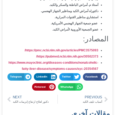
أستاذ م. أمراض الباطنة والسكر والكبد.
دكتوراه أمراض الكبد ومناظير الجهاز الهضمي.
استشاري مناظير القنوات المرارية.
عضو جمعية الجهاز الهضمي الأمريكية.
عضو الجمعية الأوروبية لأمراض الكبد.
المصادر:
https://pmc.ncbi.nlm.nih.gov/articles/PMC3575093/
https://pubmed.ncbi.nlm.nih.gov/30502373/
https://www.mayoclinic.org/diseases-conditions/nonalcoholic-
fatty-liver-disease/symptoms-causes/syc-20354567
Telegram
LinkedIn
Twitter
Facebook
Pinterest
WhatsApp
NEXT
PREVIOUS
أسباب تليف الكبد
دكتور لعلاج ارتفاع إنزيمات الكبد
مقالات آخرى