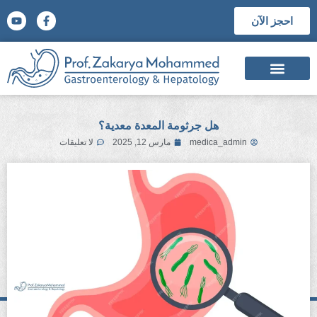
احجز الآن
السيرة الذاتية
الشهادات العلمية
المؤتمرات والجوائز العلمية
هل جرثومة المعدة معدية؟
medica_admin
مارس 12, 2025
لا تعليقات