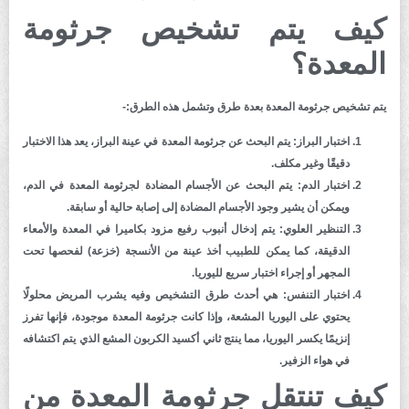
كيف يتم تشخيص جرثومة
المعدة؟
يتم تشخيص جرثومة المعدة بعدة طرق وتشمل هذه الطرق:-
اختبار البراز:
يتم البحث عن جرثومة المعدة في عينة البراز، يعد هذا الاختبار
دقيقًا وغير مكلف.
اختبار الدم:
يتم البحث عن الأجسام المضادة لجرثومة المعدة في الدم،
ويمكن أن يشير وجود الأجسام المضادة إلى إصابة حالية أو سابقة.
التنظير العلوي:
يتم إدخال أنبوب رفيع مزود بكاميرا في المعدة والأمعاء
الدقيقة، كما يمكن للطبيب أخذ عينة من الأنسجة (خزعة) لفحصها تحت
المجهر أو إجراء اختبار سريع لليوريا.
اختبار التنفس:
هي أحدث طرق التشخيص وفيه يشرب المريض محلولًا
يحتوي على اليوريا المشعة، وإذا كانت جرثومة المعدة موجودة، فإنها تفرز
إنزيمًا يكسر اليوريا، مما ينتج ثاني أكسيد الكربون المشع الذي يتم اكتشافه
في هواء الزفير.
كيف تنتقل جرثومة المعدة من