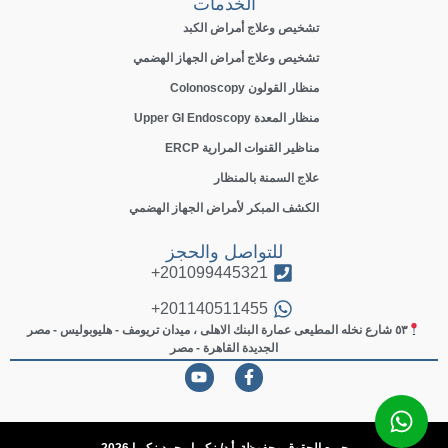
الخدمات
تشخيص وعلاج أمراض الكبد
تشخيص وعلاج أمراض الجهاز الهضمي
منظار القولون Colonoscopy
منظار المعدة Upper GI Endoscopy
مناظير القنوات المرارية ERCP
علاج السمنة بالمنظار
الكشف المبكر لأمراض الجهاز الهضمي
للتواصل والحجز
201099445321+
201140511455+
٥٣ شارع نخله المطيعى عمارة البنك الاهلى ، ميدان تريومف - هليوبوليس - مصر
الجديدة القاهرة - مصر
جميع الحقوق محفوظة. أ.د/ زكريا محمد زكريا 2026