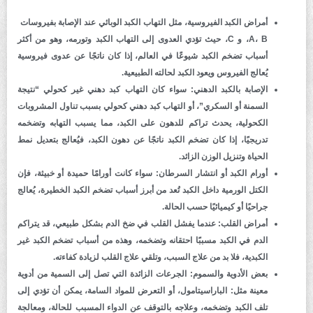
أمراض الكبد الفيروسية، مثل التهاب الكبد الوبائي عند الإصابة بفيروسات
A، B، و C، حيث تؤدي العدوى إلى التهاب الكبد وتورمه، وهو من أكثر
أسباب تضخم الكبد شيوعًا في العالم، إذا كان ناتجًا عن عدوى فيروسية
يُعالج الفيروس ويعود الكبد لحالته الطبيعية.
الإصابة بالكبد الدهني: سواء كان التهاب كبد دهني غير كحولي “نتيجة
السمنة أو السكري”، أو التهاب كبد دهني كحولي بسبب تناول المشروبات
الكحولية، يحدث تراكم للدهون على الكبد، مما يسبب التهابه وتضخمه
تدريجيًا، إذا كان تضخم الكبد ناتجًا عن دهون الكبد، فيُعالج بتعديل نمط
الحياة وتنزيل الوزن الزائد.
أورام الكبد أو انتشار السرطان: سواء كانت أورامًا حميدة أو خبيثة، فإن
الكتل الورمية داخل الكبد تُعد من أبرز أسباب تضخم الكبد الخطيرة، يُعالج
جراحيًا أو كيميائيًا حسب الحالة.
أمراض القلب: عندما يفشل القلب في ضخ الدم بشكل طبيعي، قد يتراكم
الدم في الكبد مسببًا احتقانه وتضخمه، وهذه من أسباب تضخم الكبد غير
الكبدية، فلا بد من علاج السبب، وتلقي علاج القلب لزيادة كفاءته.
بعض الأدوية والسموم: الجرعات الزائدة التي تصل إلى السمية من أدوية
معينة مثل: الباراسيتامول، أو التعرض للمواد السامة، يمكن أن تؤدي إلى
تلف الكبد وتضخمه، وعلاجه بالتوقف عن الدواء المسبب للحالة، ومعالجة