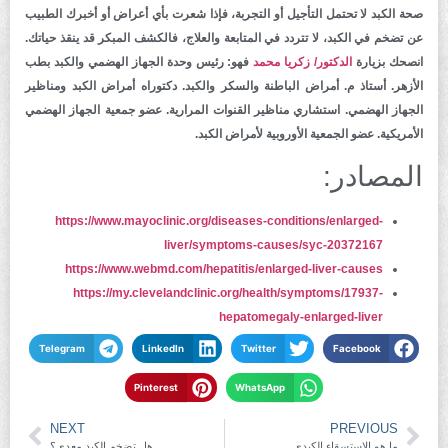
صحة الكبد لا تحتمل التأجيل أو التجربة، فإذا شعرت بأي أعراض أو أخبرك الطبيب
عن تضخم في الكبد، لا تتردد في المتابعة والعلاج، فالكشف المبكر قد ينقذ حياتك.
انصحك بزيارة
الدكتور/ زكريا محمد
فهو: رئيس وحدة الجهاز الهضمي والكبد بطب
الأزهر. أستاذ م. أمراض الباطنة والسكر والكبد. دكتوراه أمراض الكبد ومناظير
الجهاز الهضمي. استشاري مناظير القنوات المرارية. عضو جمعية الجهاز الهضمي
الأمريكية. عضو الجمعية الأوروبية لأمراض الكبد.
المصادر:
https://www.mayoclinic.org/diseases-conditions/enlarged-
liver/symptoms-causes/syc-20372167
https://www.webmd.com/hepatitis/enlarged-liver-causes
https://my.clevelandclinic.org/health/symptoms/17937-
hepatomegaly-enlarged-liver
Telegram
LinkedIn
Twitter
Facebook
Pinterest
WhatsApp
NEXT
PREVIOUS
ما هو الاستسقاء الكبدي
هل تضخم الكبد معدي؟