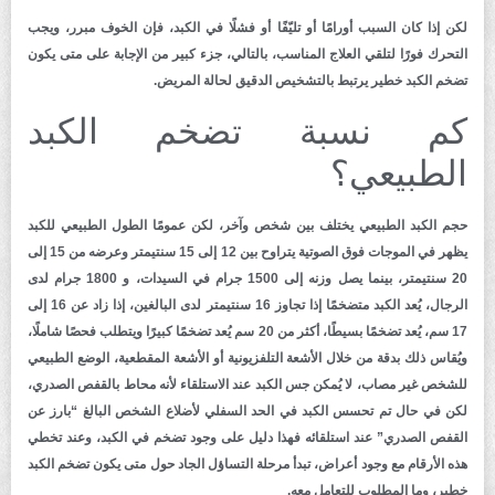
لكن إذا كان السبب أورامًا أو تليّفًا أو فشلًا في الكبد، فإن الخوف مبرر، ويجب
التحرك فورًا لتلقي العلاج المناسب، بالتالي، جزء كبير من الإجابة على متى يكون
تضخم الكبد خطير يرتبط بالتشخيص الدقيق لحالة المريض.
كم نسبة تضخم الكبد
الطبيعي؟
حجم الكبد الطبيعي يختلف بين شخص وآخر، لكن عمومًا الطول الطبيعي للكبد
يظهر في الموجات فوق الصوتية يتراوح بين 12 إلى 15 سنتيمتر وعرضه من 15 إلى
20 سنتيمتر، بينما يصل وزنه إلى 1500 جرام في السيدات، و 1800 جرام لدى
الرجال، يُعد الكبد متضخمًا إذا تجاوز 16 سنتيمتر لدى البالغين، إذا زاد عن 16 إلى
17 سم، يُعد تضخمًا بسيطًا، أكثر من 20 سم يُعد تضخمًا كبيرًا ويتطلب فحصًا شاملًا،
ويُقاس ذلك بدقة من خلال الأشعة التلفزيونية أو الأشعة المقطعية، الوضع الطبيعي
للشخص غير مصاب، لا يُمكن جس الكبد عند الاستلقاء لأنه محاط بالقفص الصدري،
لكن في حال تم تحسس الكبد في الحد السفلي لأضلاع الشخص البالغ “بارز عن
القفص الصدري” عند استلقائه فهذا دليل على وجود تضخم في الكبد، وعند تخطي
هذه الأرقام مع وجود أعراض، تبدأ مرحلة التساؤل الجاد حول متى يكون تضخم الكبد
خطير، وما المطلوب للتعامل معه.