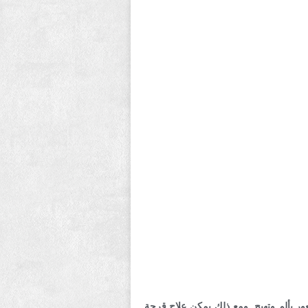
ور بألم وتهيج. ومع ذلك يمكن علاج قرحة