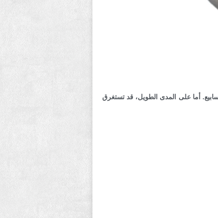
رق علاج قرحة المعدة عدة أسابيع أو أشهر للشفاء. في معظم الحالات، تشفى القرح غير المعقدة خلال 4 إلى 8 أسابيع. أما على المدى الطويل، قد تستغرق