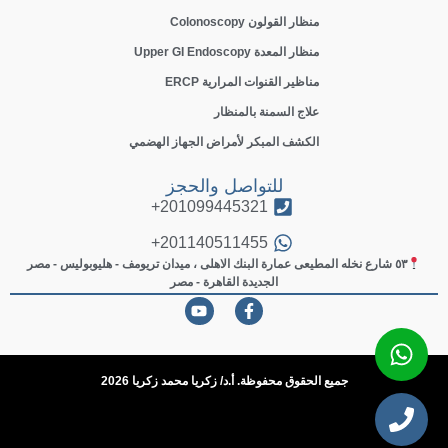
منظار القولون Colonoscopy
منظار المعدة Upper GI Endoscopy
مناظير القنوات المرارية ERCP
علاج السمنة بالمنظار
الكشف المبكر لأمراض الجهاز الهضمي
للتواصل والحجز
201099445321+
201140511455+
٥٣ شارع نخله المطيعى عمارة البنك الاهلى ، ميدان تريومف - هليوبوليس - مصر
الجديدة القاهرة - مصر
جميع الحقوق محفوظة. أ.د/ زكريا محمد زكريا 2026