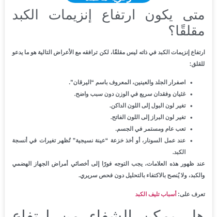
متى يكون ارتفاع إنزيمات الكبد
مقلقًا؟
ارتفاع إنزيمات الكبد في ذاته ليس مقلقًا، لكن ترافقه مع الأعراض التالية هو ما يدعو
للقلق:
اصفرار الجلد والعينين، المعروف باسم “اليرقان”.
غثيان وفقدان سريع في الوزن دون سبب واضح.
تغير لون البول إلى اللون الداكن.
تغير لون البراز إلى اللون الفاتح.
تعب عام ومستمر في الجسم.
عند عمل السونار، أو أخذ خزعة “عينة نسيجية” تُظهر تغيرات في أنسجة
الكبد.
عند ظهور هذه العلامات، يجب التوجه فورًا إلى أخصائي أمراض الجهاز الهضمي
والكبد، ولا يُنصح بالاكتفاء بالتحليل دون فحص سريري.
تعرف على:
أسباب تليف الكبد
هل يمكن الشفاء من ارتفاع