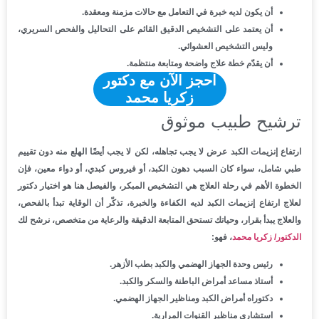
أن يكون لديه خبرة في التعامل مع حالات مزمنة ومعقدة.
أن يعتمد على التشخيص الدقيق القائم على التحاليل والفحص السريري،
وليس التشخيص العشوائي.
أن يقدّم خطة علاج واضحة ومتابعة منتظمة.
احجز الآن مع دكتور
زكريا محمد
ترشيح طبيب موثوق
ارتفاع إنزيمات الكبد عرض لا يجب تجاهله، لكن لا يجب أيضًا الهلع منه دون تقييم
طبي شامل، سواء كان السبب دهون الكبد، أو فيروس كبدي، أو دواء معين، فإن
الخطوة الأهم في رحلة العلاج هي التشخيص المبكر، والفيصل هنا هو اختيار دكتور
لعلاج ارتفاع إنزيمات الكبد لديه الكفاءة والخبرة، تذكّر أن الوقاية تبدأ بالفحص،
والعلاج يبدأ بقرار، وحياتك تستحق المتابعة الدقيقة والرعاية من متخصص، نرشح لك
الدكتور/ زكريا محمد
، فهو:
رئيس وحدة الجهاز الهضمي والكبد بطب الأزهر.
أستاذ مساعد أمراض الباطنة والسكر والكبد.
دكتوراه أمراض الكبد ومناظير الجهاز الهضمي.
استشاري مناظير القنوات المرارية.