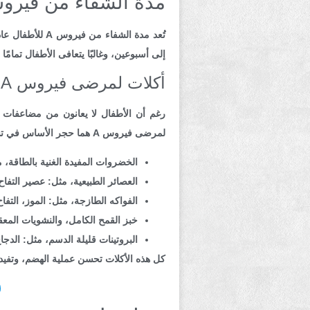
مدة الشفاء من فيروس A للأطف
تُعد مدة الشف
إلى أسبوعين، وغالبًا يتعافى الأطفال تمام
أكلات لمرضى فيروس A للأطفال.
رغم أن الأطفال لا يعانون من مضاعفات خط
لمرضى فيروس A هما حجر الأساس في تسريع عملية التعافي بشكل كبير، من المهم تناول بعض الأطعمة الصحية، مثل:
الخضروات المفيدة الغنية بالطاقة، م
العصائر الطبيعية، مثل: عصير التفاح
الفواكه الطازجة، مثل: الموز، التفا
خبز القمح الكامل، والنشويات المعق
البروتينات قليلة الدسم، مثل: الدج
كل هذه الأكلات تحسن عملية الهضم، وتفيد 