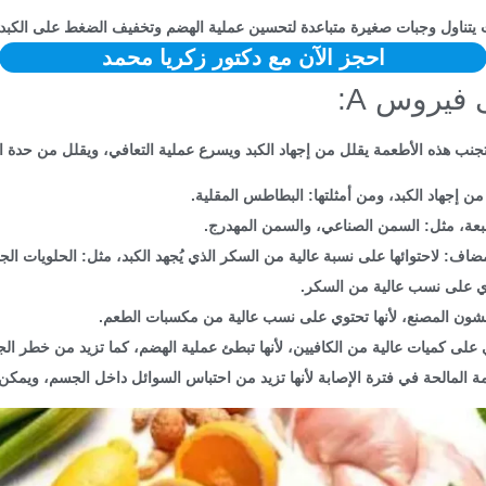
 يتناول وجبات صغيرة متباعدة لتحسين عملية الهضم وتخفيف الضغط على الكبد،
احجز الآن مع دكتور زكريا محمد
فيروس A:
د من إجهاد الكبد، ومن أمثلتها: البطاطس المقلية.
عة، مثل: السمن الصناعي، والسمن المهدرج.
اف: لاحتوائها على نسبة عالية من السكر الذي يُجهد الكبد، مثل: الحلويات الجا
وي على نسب عالية من السكر.
لانشون المصنع، لأنها تحتوي على نسب عالية من مكسبات الطعم.
لى كميات عالية من الكافيين، لأنها تبطئ عملية الهضم، كما تزيد من خطر ال
ة المالحة في فترة الإصابة لأنها تزيد من احتباس السوائل داخل الجسم، ويمك