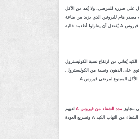
ذاته غير مضر ولا يوجد دليل على ضرره للمرضى، ولا يُعد من الأكل
ما أنه مصدر هام للبروتين الذي يزيد من مناعة
الجسم، ويُحسن من مقاومة الفيروس. ولكن، يجب الانتباه إلا أن اللبن قد يحتوي على كميات كبيرة من الدسم، ومريض فيروس A يُفضل أن يتناولوا أطعمة خالية
لكبد يُعاني من ارتفاع نسبة الكوليسترول
توي على الدهون ونسبة من الكوليسترول.
الأكل الممنوع لمرضى فيروس A.
ى تتجاوز
مدة الشفاء من فيروس A
لديهم
شهرين إلى ثلاثة حتى يتماثلوا في الشفاء بشكل كامل. الالتزام بالراحة والنظام الغذائي السليم يُساعد على تقليص مدة الشفاء من التهاب الكبد A وتسريع العودة