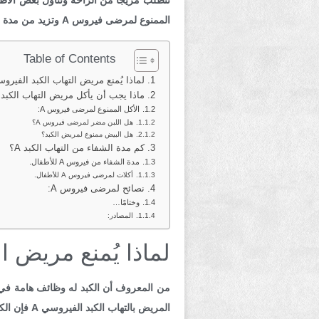
تتطلب مزيجًا من الراحة وتناول بعض الأطع
الممنوع لمرضى فيروس A وتزيد من مدة الشفاء، كما نجيب عن أكثر الأسئلة شيوعًا حول النظام الغذائي المناسب لمرضى الكبد.
Table of Contents
لماذا يُمنع مريض التهاب الكبد الفيروسي A من بعض الط
ماذا يجب أن يأكل مريض التهاب الكبد A؟
الأكل الممنوع لمرضى فيروس A:
هل اللبن مضر لمرضى فيروس A؟
هل البيض ممنوع لمريض الكبد؟
كم مدة الشفاء من التهاب الكبد A؟
مدة الشفاء من فيروس A للأطفال.
أكلات لمرضى فيروس A للأطفال.
نصائح لمرضى فيروس A:
وختامًا…
المصادر:
لماذا يُمنع مريض التهاب ا
من المعروف أن الكبد له وظائف هامة في ا
المريض بالتهاب الكبد الفيروسي A فإن الكبد تقل كفاءته بشكل مؤقت، لذلك يجب على المريض التوقف عن تناول الأطعمة المعروف أنها تجهد الكبد.