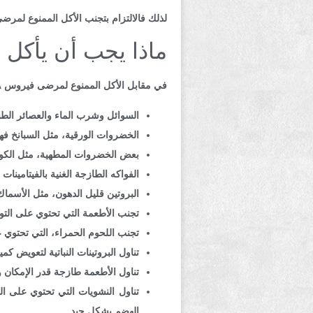
لذلك فالالتزام بتجنب الأكل الممنوع لمرضى فيروس A يسرع عملية الشفاء، لأن ذلك يمنحه فرصة للاست
ماذا يجب أن يأكل م
في مقابل الأكل الممنوع لمرضى فيروس A، هناك بعض الأطعمة التي يُعتقد أن تناولها يحسن من الصحة العامة لمريض التهاب الكبد A، من أمثلتها:
السوائل وشرب الماء والعصائر الطبي
الخضروات الورقية، مثل السبانخ ف
بعض الخضروات المطهية، مثل الك
الفواكه الطازجة الغنية بالفيتامينات
البروتين قليل الدهون، مثل الأسما
تجنب الأطعمة التي تحتوي على التواب
تجنب اللحوم الحمراء، التي تحتوي ع
تناول البروتينات النباتية لتعويض ك
تناول الأطعمة طازجة قدر الإمكان وا
تناول النشويات التي تحتوي على ال
الهضم بشكل جيد.