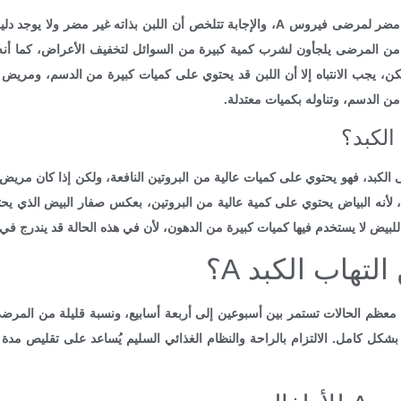
كثير من المرضى يطرح سؤال: هل اللبن مضر لمرضى فيروس A، والإجابة تتلخص أن اللبن ب
روس A، بل إن الكثير من المرضى يلجأون لشرب كمية كبيرة من السوائل لتخفيف الأعراض، ك
من الدسم، وتناوله بكميات معتدلة.
لكبد؟
 الكبد، فهو يحتوي على كميات عالية من البروتين النافعة، ولكن إذا كان مريض ا
 لأنه البياض يحتوي على كمية عالية من البروتين، بعكس صفار البيض الذي يح
ض لا يستخدم فيها كميات كبيرة من الدهون، لأن في هذه الحالة قد يندرج في 
تهاب الكبد A؟
ظم الحالات تستمر بين أسبوعين إلى أربعة أسابيع، ونسبة قليلة من المرض