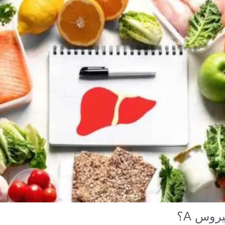
وس A؟