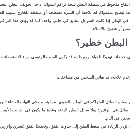
نتفاخ ملحوظ في منطقة البطن نتيجة تراكم السوائل داخل تجويف البطن. يتس
د؛ ليصبح مشدودًا. قد تلاحظ أن السرة مسطحة أو منتفخة للخارج بسبب ال
ٍ في البطن إذا كانت السوائل تتجمع في جانب واحد. كما قد يؤدي هذا التراك
س أو شعورًا بالامتلاء.
 البطن خطير؟
حد ذاته تهديدًا للحياة. ومع ذلك، قد يكون السبب الرئيسي وراء الاستسقاء حا
عدم علاجه، قد يعاني الشخص من مضاعفات.
صاب السائل المتراكم في البطن بالعدوى، مما يتسبب في التهاب الغشاء البري
 سائل في الرئتين:
يملأ سائل البطن الرئة، وعادة ما يكون في الجانب الأيم
سجين في الدم.
تؤدي الزيادة في ضغط البطن إلى حدوث الفتق، وتحديدًا الفتق السري والإربي