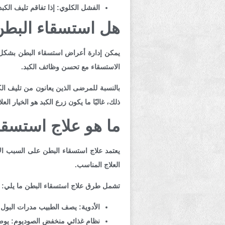
الفشل الكلوي:
إذا تفاقم تليف الكبد
هل استسقاء البط
يمكن إدارة أعراض استسقاء البطن بشكل فع
الاستسقاء مع تحسن وظائف الكبد.
بالنسبة للمرضى الذين يعانون من تليف الك
ذلك، غالبًا ما يكون زرع الكبد هو الخيار الع
ما هو علاج استسقا
يعتمد علاج استسقاء البطن على السبب ال
العلاج المناسب.
تشمل طرق علاج استسقاء البطن ما يلي:
الأدوية:
يصف الطبيب مدرات البول لعل
نظام غذائي منخفض الصوديوم
: يوص