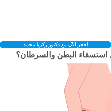
احجز الآن مع دكتور زكريا محمد
ن استسقاء البطن والسرطان؟