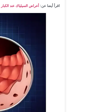
اقرأ أيضا عن:
أعراض السيلياك عند الكبار