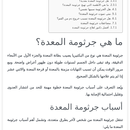
هل جرثومة المعدة معدية؟
ما هي الأطعمة التي تهيج جرثومة المعدة؟
هل الجرثومة سببها نفسي؟
متى تموت جرثومة المعدة؟
هل جرثومة المعدة تسبب خروج دم من الفم؟
مضاعفات جرثومة المعدة
أفضل دكتور لعلاج جرثومة المعدة
ما هي جرثومة المعدة؟
جرثومة المعدة هي نوع من البكتيريا يصيب بطانة المعدة والجزء الأول من الأمعاء
الدقيقة، وقد تبقى داخل الجسم لسنوات طويلة دون ظهور أعراض واضحة. ومع
مرور الوقت يمكن أن تسبب التهابات مزمنة بالمعدة أو قرحة المعدة والاثني عشر
إذا لم يتم علاجها بالشكل الصحيح.
ويُعد التعرف على أسباب جرثومة المعدة خطوة مهمة للحد من انتشار العدوى
وتقليل احتمالية الإصابة بها.
أسباب جرثومة المعدة
تنتقل جرثومة المعدة من شخص لآخر بطرق متعددة، وتشمل أهم أسباب جرثومة
المعدة ما يلي: