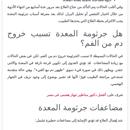
أدوية مساعدة لحماية بطانة المعدة.
وفي أغلب الحالات يتم التأكد من نجاح العلاج بعد مرور عدة أسابيع من انتهاء الأدوية
من خلال اختبار التنفس أو تحليل البراز. لذلك بعد معرفة أسباب جرثومة المعدة
يجب الالتزام بخطة العلاج التي يحددها الطبيب.
هل جرثومة المعدة تسبب خروج
دم من الفم؟
في الحالات البسيطة لا تسبب الجرثومة خروج دم من الفم، لكن في بعض الحالات
مع زيادة المضاعفات قد تؤدي العدوى إلى تكوين قرحة نازفة في المعدة والاثنى
عشر، ويظهر ذلك في صورة قيء دموي “ظهور دم مع القيء”. وهي حالة متقدمة
تستدعي مراجعة الطبيب فورً؛ لأنها قد تشير بوضوح إلى وجود نزيف في الجهاز
الهضمي.
تعرف على:
أفضل دكتور مناظير جهاز هضمى فى مصر
مضاعفات جرثومة المعدة
عند إهمال العلاج قد تؤدي الإصابة إلى مضاعفات خطيرة تشمل: