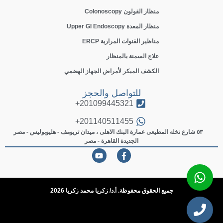
منظار القولون Colonoscopy
منظار المعدة Upper GI Endoscopy
مناظير القنوات المرارية ERCP
علاج السمنة بالمنظار
الكشف المبكر لأمراض الجهاز الهضمي
للتواصل والحجز
201099445321+
201140511455+
٥٣ شارع نخله المطيعى عمارة البنك الاهلى ، ميدان تريومف - هليوبوليس - مصر
الجديدة القاهرة - مصر
جميع الحقوق محفوظة. أ.د/ زكريا محمد زكريا 2026