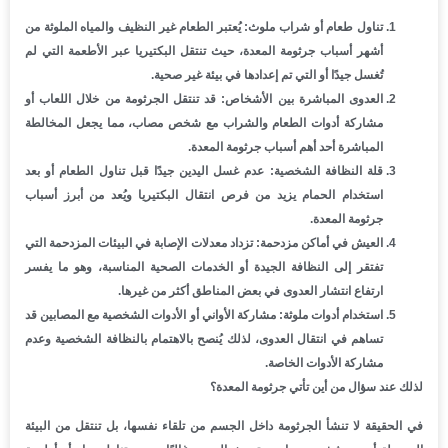
تناول طعام أو شراب ملوث: يُعتبر الطعام غير النظيف والمياه الملوثة من
أشهر أسباب جرثومة المعدة، حيث تنتقل البكتيريا عبر الأطعمة التي لم
تُغسل جيدًا أو التي تم إعدادها في بيئة غير صحية.
العدوى المباشرة بين الأشخاص: قد تنتقل الجرثومة من خلال اللعاب أو
مشاركة أدوات الطعام والشراب مع شخص مصاب، مما يجعل المخالطة
المباشرة أحد أهم أسباب جرثومة المعدة.
قلة النظافة الشخصية: عدم غسل اليدين جيدًا قبل تناول الطعام أو بعد
استخدام الحمام يزيد من فرص انتقال البكتيريا ويُعد من أبرز أسباب
جرثومة المعدة.
العيش في أماكن مزدحمة: تزداد معدلات الإصابة في البيئات المزدحمة التي
تفتقر إلى النظافة الجيدة أو الخدمات الصحية المناسبة، وهو ما يفسر
ارتفاع انتشار العدوى في بعض المناطق أكثر من غيرها.
استخدام أدوات ملوثة: مشاركة الأواني أو الأدوات الشخصية مع المصابين قد
تساهم في انتقال العدوى، لذلك يُنصح بالاهتمام بالنظافة الشخصية وعدم
مشاركة الأدوات الخاصة.
لذلك عند سؤال من أين تأتي جرثومة المعدة؟
في الحقيقة لا تنشأ الجرثومة داخل الجسم من تلقاء نفسها، بل تنتقل من البيئة