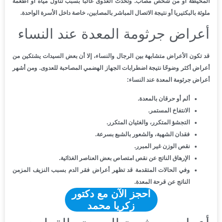
المحيطة أو من شخص مصاب. وتحدث العدوى غالبًا بسبب تناول مياه أو أطعمة
ملوثة بالبكتيريا أو نتيجة الاتصال المباشر بالمصابين، خاصة داخل الأسرة الواحدة.
أعراض جرثومة المعدة عند النساء
قد تكون الأعراض متشابهة بين الرجال والنساء، إلا أن بعض السيدات يشتكين من
أعراض أكثر وضوحًا نتيجة اضطرابات الجهاز الهضمي المصاحبة للعدوى. ومن أشهر
أعراض جرثومة المعدة عند النساء:
ألم أو حرقان بالمعدة.
الانتفاخ المستمر.
التجشؤ المتكرر، والغثيان المتكرر.
فقدان الشهية، والشعور بالشبع بسرعة.
نقص الوزن غير المبرر.
الإرهاق الناتج عن نقص امتصاص بعض العناصر الغذائية.
وفي الحالات المتقدمة قد تظهر أعراض فقر الدم بسبب النزيف المزمن
الناتج عن قرحة المعدة.
احجز الآن مع دكتور
زكريا محمد