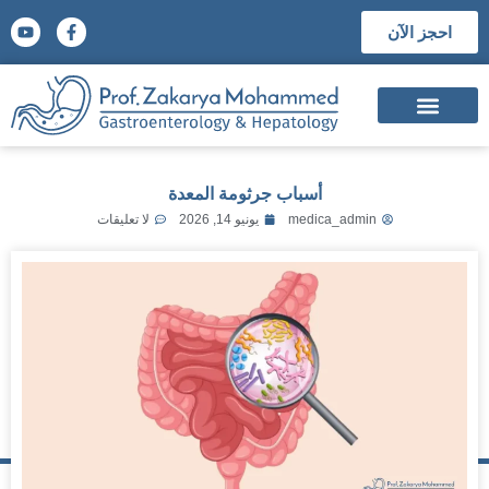
احجز الآن
السيرة الذاتية
الشهادات العلمية
المؤتمرات والجوائز العلمية
أسباب جرثومة المعدة
medica_admin
يونيو 14, 2026
لا تعليقات