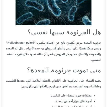
هل الجرثومة سببها نفسي؟
جرثومة المعدة مرض بكتيري ناتج عن الإصابة ببكتيريا “Helicobacter pylori”
وليس مرضًا نفسيًا. لكن التوتر والقلق قد يزيدان من حدة الأعراض مثل ألم المعدة
والحموضة والانتفاخ، مما يجعل المريض يشعر بأن حالته تسوء خلال فترات الضغط
النفسي.
متى تموت جرثومة المعدة؟
يعتمد القضاء على الجرثومة على الالتزام بالخطة العلاجية التي يحددها الطبيب،
وعادةً ما تموت الجرثومة بعد الانتهاء من كورس العلاج الذي يتكون من:
مضادات حيوية للقضاء على البكتيريا.
أدوية تقلل إفراز أحماض المعدة.