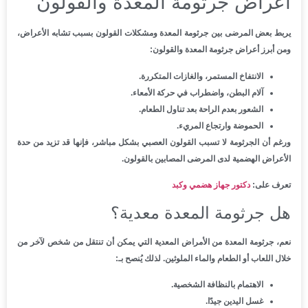
أعراض جرثومة المعدة والقولون
يربط بعض المرضى بين جرثومة المعدة ومشكلات القولون بسبب تشابه الأعراض،
ومن أبرز أعراض جرثومة المعدة والقولون:
الانتفاخ المستمر، والغازات المتكررة.
آلام البطن، واضطراب في حركة الأمعاء.
الشعور بعدم الراحة بعد تناول الطعام.
الحموضة وارتجاع المريء.
ورغم أن الجرثومة لا تسبب القولون العصبي بشكل مباشر، فإنها قد تزيد من حدة
الأعراض الهضمية لدى المرضى المصابين بالقولون.
تعرف على:
دكتور جهاز هضمي وكبد
هل جرثومة المعدة معدية؟
نعم، جرثومة المعدة من الأمراض المعدية التي يمكن أن تنتقل من شخص لآخر من
خلال اللعاب أو الطعام والماء الملوثين. لذلك يُنصح بـ:
الاهتمام بالنظافة الشخصية.
غسل اليدين جيدًا.